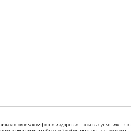
отиться о своем комфорте и здоровье в полевых условиях – в 
магазин представляет большой выбор специальных ковриков дл