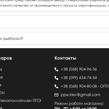
ысокого качества от производителя и прошла сертификацию, п
или рыбалки?
варов
Контакты
+38 (068) 904-96-36
я
ия
+38 (099) 634-74-34
я
+38 (068) 904-80-08 - ОП
LON
ppe.kiev@gmail.com
пенополиэтилен ППЭ
Режим роботи магазину:
VA
ПН - ПТ: з 9:00 до 18:00