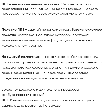
Это означает, что
НПЕ –
несшитый пенополиэтилен.
газовспененный полиэтилен во время технологического
процесса не меняет свою молекулярную структуру.
сшитый пенополиэтилен.
Полотно ППЕ –
Газонаполненное
изготовленное таким методом, проходит
полотно,
изменение химической конфигурации строения на
молекулярном уровне.
изготавливается более простым
Несшитый полиэтилен
способом. Гранулы полиэтилена нагревают и вспенивают
газовым потоком фреона, аргона или другого схожего
газа. После вспенивания через поры
газовое
НПЭ
соединение выводится и замещается воздухом.
Более трудоемкого и длительного процесса
требует
газовспененный
В
добавляются
вспенивающие и
ППЕ.
пенополиэтилен
сшивающие реагенты. На выходе