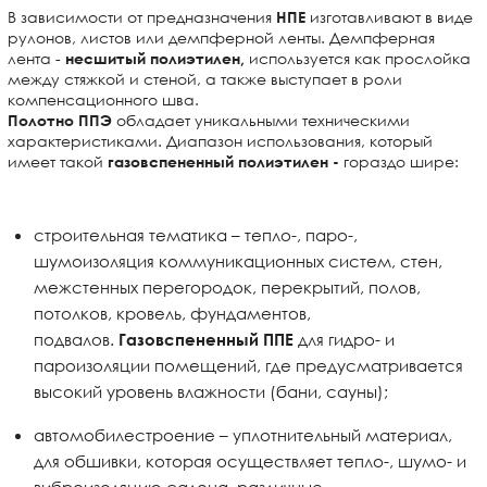
В зависимости от предназначения
изготавливают в виде
НПЕ
рулонов, листов или демпферной ленты. Демпферная
лента -
используется как прослойка
несшитый полиэтилен,
между стяжкой и стеной, а также выступает в роли
компенсационного шва.
обладает уникальными техническими
Полотно ППЭ
характеристиками. Диапазон использования, который
имеет такой
гораздо шире:
газовспененный полиэтилен -
строительная тематика – тепло-, паро-,
шумоизоляция коммуникационных систем, стен,
межстенных перегородок, перекрытий, полов,
потолков, кровель, фундаментов,
подвалов.
для гидро- и
Газовспененный ППЕ
пароизоляции помещений, где предусматривается
высокий уровень влажности (бани, сауны);
автомобилестроение – уплотнительный материал,
для обшивки, которая осуществляет тепло-, шумо- и
виброизоляцию салона, различные