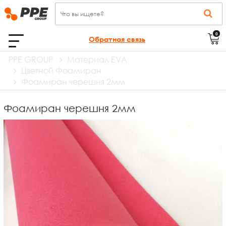
0
Обратная связь
PPE GROUP
Материал EVA
Цветной Фоамиран
Фоамиран черешня 2мм
Фоамиран черешня 2мм