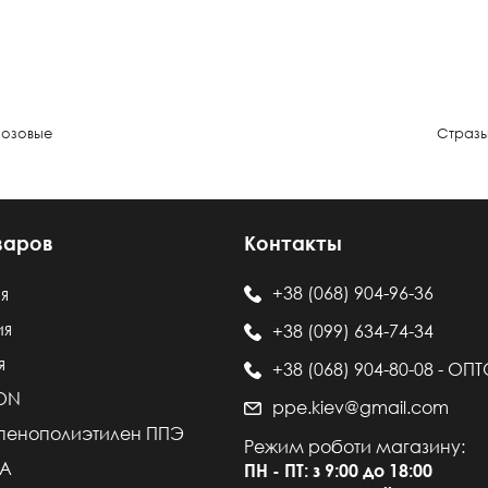
озовые
Страз
варов
Контакты
+38 (068) 904-96-36
я
ия
+38 (099) 634-74-34
я
+38 (068) 904-80-08 - ОП
LON
ppe.kiev@gmail.com
пенополиэтилен ППЭ
Режим роботи магазину:
VA
ПН - ПТ: з 9:00 до 18:00