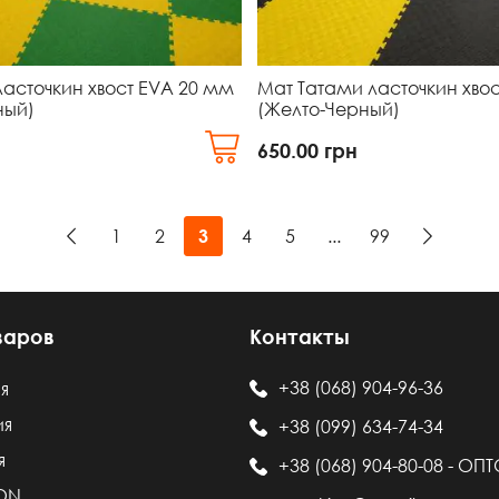
асточкин хвост EVA 20 мм
Мат Татами ласточкин хво
ный)
(Желто-Черный)
650.00
грн
1
2
4
5
...
99
3
варов
Контакты
+38 (068) 904-96-36
я
ия
+38 (099) 634-74-34
я
+38 (068) 904-80-08 - ОП
LON