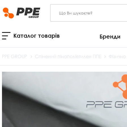
Каталог товарів
Бренди
PPE GROUP
Спінений пінополіетилен ППЕ
Фізично