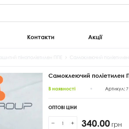
Контакти
Акції
 зшитий пінополіетилен ППЕ
Самоклеючий поліетилен
Самоклеючий поліетилен П
Артикул:
В наявності
7
ОПТОВІ ЦІНИ
340.00
−
+
грн