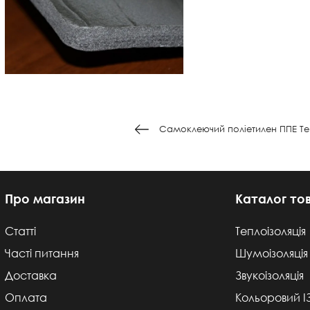
Самоклеючий поліетилен ППЕ Те
Про магазин
Каталог то
Статті
Теплоізоляція
Часті питання
Шумоізоляція
Доставка
Звукоізоляція
Оплата
Кольоровий 