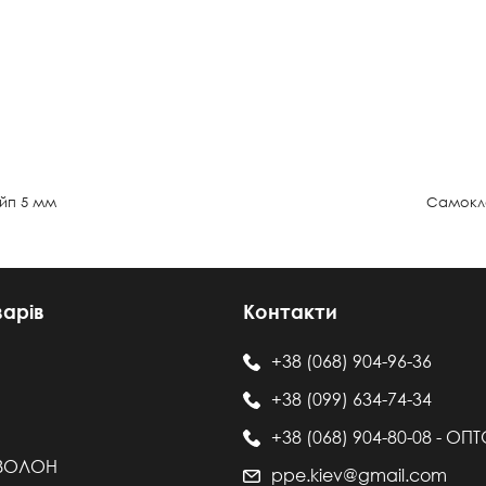
йп 5 мм
Самокле
варів
Контакти
+38 (068) 904-96-36
+38 (099) 634-74-34
+38 (068) 904-80-08 - ОП
ІЗОЛОН
ppe.kiev@gmail.com