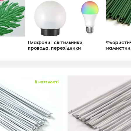
Плафони і світильники,
Флористич
провода, перехідники
намистин
В наявності