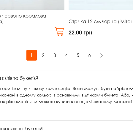
м червоно-коралова
з)
Стрічка 12 см чорна (імітац
22.00
грн
2
3
4
5
6
1
ітів та букетів?
 оригінальну квіткову композицію. Вони можуть бути найрізномані
конані в одному кольорі з основними відтінками букета. Або,
се їх різноманіття ви можете купити в спеціалізованому магаз
 квітів та букетів?