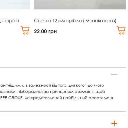
ія страз)
Стрічка 12 см срібло (імітація страз)
22.00
грн
тнішими, в залежності від того, для кого і до якого
 навпаки, підбиралися за принципом розмаїття, щоб
ині PPE GROUP, де представлений найбільший асортимент