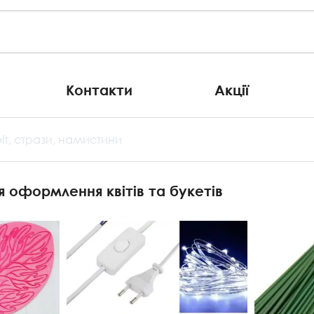
Контакти
Акції
іт, стрази, намистини
я оформлення квітів та букетів