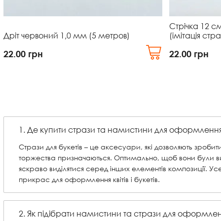
Стрічка 12 с
Дріт червоний 1,0 мм (5 метров)
(імітація стра
22.00
грн
22.00
грн
1. Де купити стрази та намистини для оформлення кв
Стрази для букетів – це аксесуари, які дозволяють зробити
торжества призначаються. Оптимально, щоб вони були ви
яскраво виділятися серед інших елементів композиції. У
прикрас для оформлення квітів і букетів.
2. Як підібрати намистини та стрази для оформлення