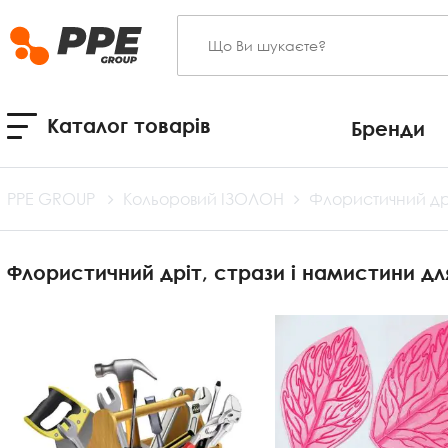
Каталог товарів
Бренди
PPE GROUP
Кольоровий ІЗОЛОН
Флористичний др
Флористичний дріт, стрази і намистини дл