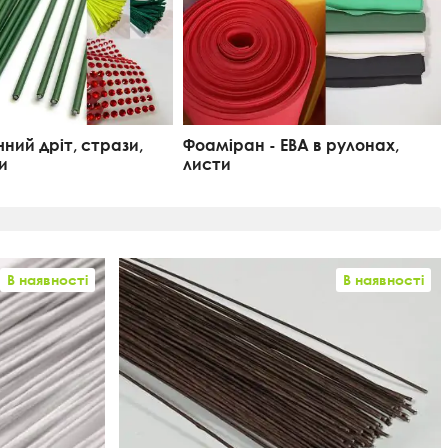
ний дріт, стрази,
Фоаміран - ЕВА в рулонах,
и
листи
В наявності
В наявності