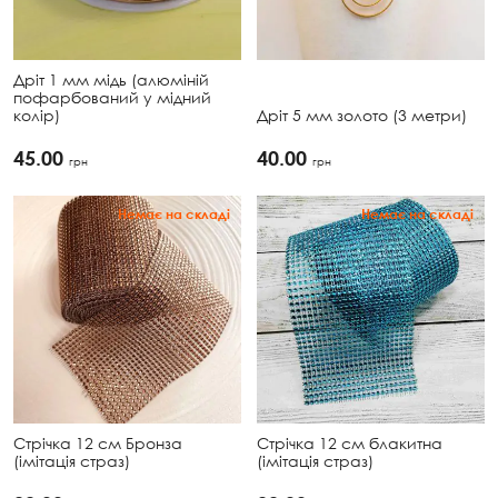
Дріт 1 мм мідь (алюміній
пофарбований у мідний
колір)
Дріт 5 мм золото (3 метри)
45.00
40.00
грн
грн
Немає на складі
Немає на складі
Стрічка 12 см Бронза
Стрічка 12 см блакитна
(імітація страз)
(імітація страз)