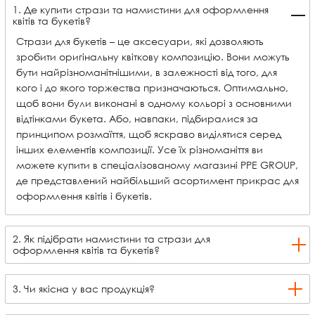
1. Де купити стрази та намистини для оформлення
квітів та букетів?
Стрази для букетів – це аксесуари, які дозволяють
зробити оригінальну квіткову композицію. Вони можуть
бути найрізноманітнішими, в залежності від того, для
кого і до якого торжества призначаються. Оптимально,
щоб вони були виконані в одному кольорі з основними
відтінками букета. Або, навпаки, підбиралися за
принципом розмаїття, щоб яскраво виділятися серед
інших елементів композиції. Усе їх різноманіття ви
можете купити в спеціалізованому магазині PPE GROUP,
де представлений найбільший асортимент прикрас для
оформлення квітів і букетів.
2. Як підібрати намистини та стрази для
оформлення квітів та букетів?
3. Чи якісна у вас продукція?