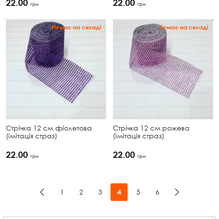
22.00
22.00
грн
грн
Немає на складі
Немає на складі
Стрічка 12 см фіолетова
Стрічка 12 см рожева
(імітація страз)
(імітація страз)
22.00
22.00
грн
грн
1
2
3
5
6
4