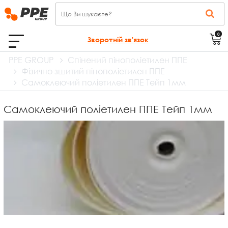
0
Зворотній зв'язок
PPE GROUP
Спінений пінополіетилен ППЕ
Фізично зшитий пінополіетилен ППЕ
Самоклеючий поліетилен ППЕ Тейп 1мм
Самоклеючий поліетилен ППЕ Тейп 1мм