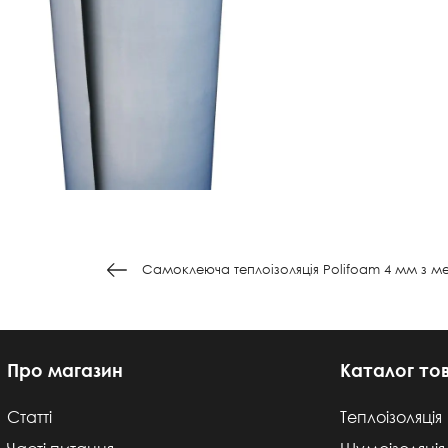
Самоклеюча теплоізоляція Polifoam 4 мм з м
Про магазин
Каталог то
Статті
Теплоізоляція