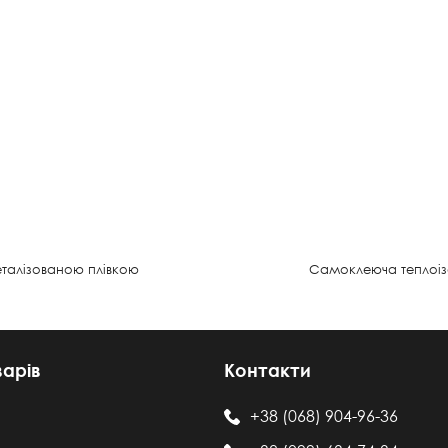
еталізованою плівкою
Самоклеюча теплоізо
варів
Контакти
+38 (068) 904-96-36