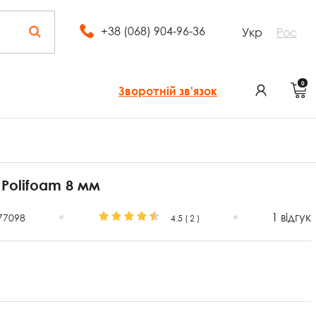
+38 (068) 904-96-36
Укр
Рос
0
Зворотній зв'язок
Polifoam 8 мм
1 відгук
77098
4.5 (
2
)