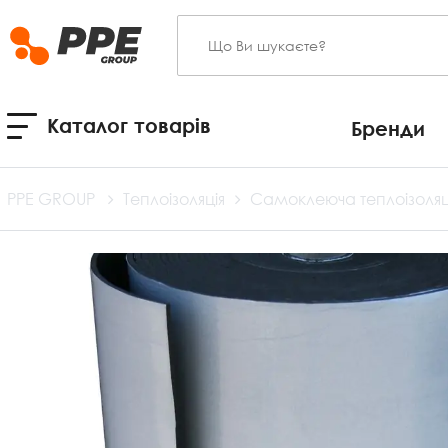
Каталог товарів
Бренди
PPE GROUP
Теплоізоляція
Самоклеюча теплоізоляці