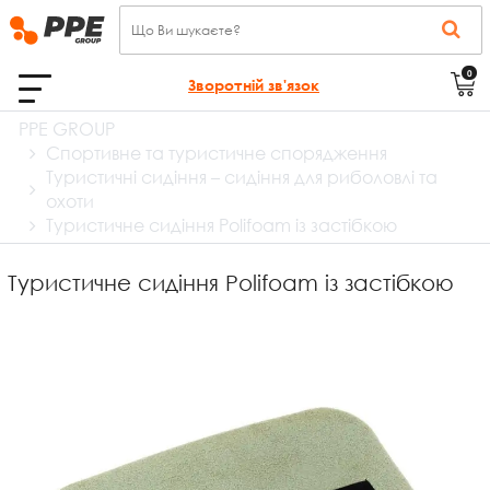
0
Зворотній зв'язок
PPE GROUP
Спортивне та туристичне спорядження
Туристичні сидіння – сидіння для риболовлі та
охоти
Туристичне сидіння Polifoam із застібкою
Туристичне сидіння Polifoam із застібкою