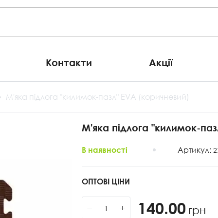
Контакти
Акції
М'яка підлога "килимок-пазл" EVA (коричневий)
М'яка підлога "килимок-паз
Артикул:
В наявності
2
ОПТОВІ ЦІНИ
140.00
−
+
грн