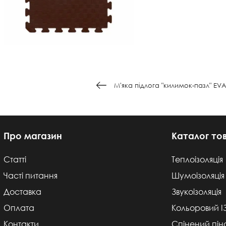
М'яка підлога "килимок-пазл" EVA
Про магазин
Каталог то
Статті
Теплоізоляція
Часті питання
Шумоізоляція
Доставка
Звукоізоляція
Оплата
Кольоровий 
Контакти
Спінений пін