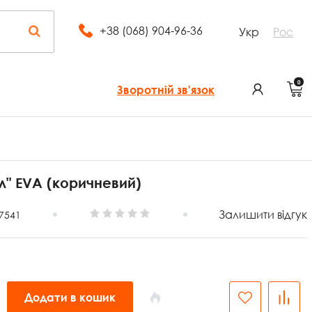
+38 (068) 904-96-36
Укр
Рос
0
Зворотній зв'язок
л" EVA (коричневий)
Залишити відгук
7541
Додати в кошик