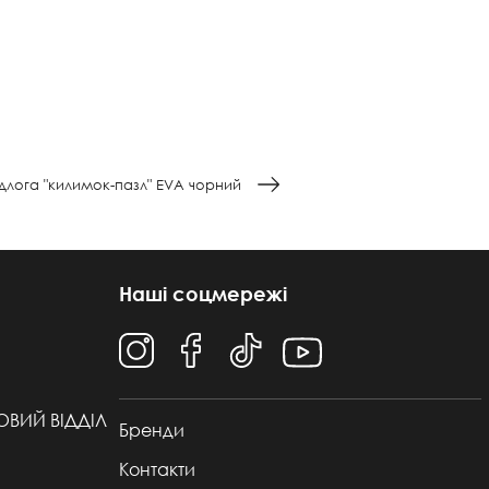
ідлога "килимок-пазл" EVA чорний
Наші соцмережі
ТОВИЙ ВІДДІЛ
Бренди
Контакти