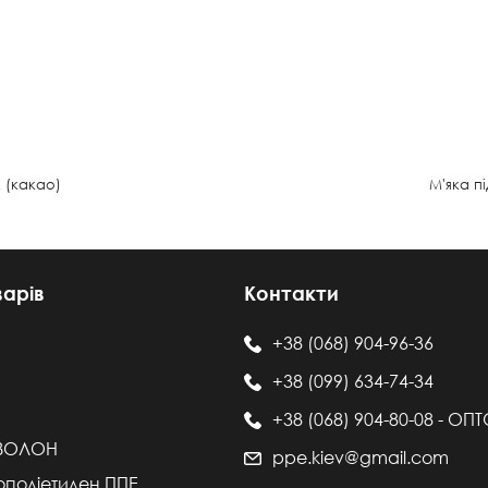
 (какао)
М'яка п
варів
Контакти
+38 (068) 904-96-36
+38 (099) 634-74-34
+38 (068) 904-80-08 - ОП
ІЗОЛОН
ppe.kiev@gmail.com
ополіетилен ППЕ