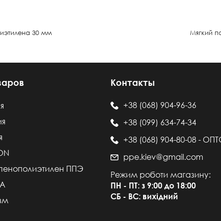
лиэтилена 30 мм
Мягкий п
варов
Контакты
+38 (068) 904-96-36
я
ия
+38 (099) 634-74-34
я
+38 (068) 904-80-08 - ОП
LON
ppe.kiev@gmail.com
пенополиэтилен ППЭ
Режим роботи магазину:
VA
ПН - ПТ: з 9:00 до 18:00
СБ - ВС: вихідний
зм