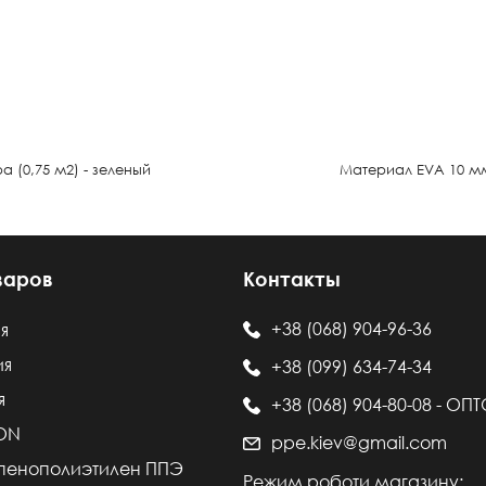
 (0,75 м2) - зеленый
Материал EVA 10 мм л
варов
Контакты
+38 (068) 904-96-36
я
ия
+38 (099) 634-74-34
я
+38 (068) 904-80-08 - ОП
LON
ppe.kiev@gmail.com
пенополиэтилен ППЭ
Режим роботи магазину: