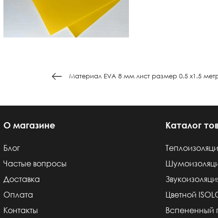
Материал EVA 8 мм лист размер 0.5 х1.5 метра
О магазине
Каталог то
Блог
Теплоизоляци
Частые вопросы
Шумоизоляц
Доставка
Звукоизоляци
Оплата
Цветной ISO
Контакты
Вспененный 