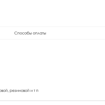
и
Способы оплаты
ой, резиновой и т п