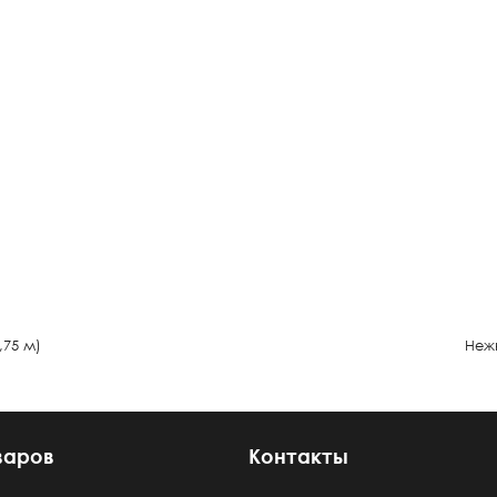
,75 м)
Неж
варов
Контакты