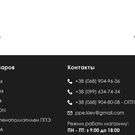
л
варов
Контакты
+38 (068) 904-96-36
я
ия
+38 (099) 634-74-34
я
+38 (068) 904-80-08 - ОП
LON
ppe.kiev@gmail.com
пенополиэтилен ППЭ
Режим роботи магазину:
VA
ПН - ПТ: з 9:00 до 18:00