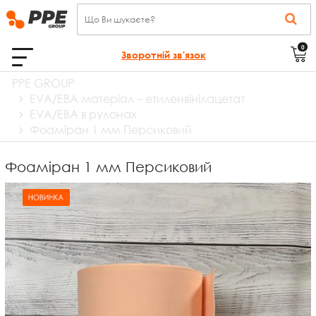
0
Зворотній зв'язок
PPE GROUP
EVA/ЕВА матеріал – етиленвінілацетат
EVA/ЕВА в рулонах
Фоаміран 1 мм Персиковий
Фоаміран 1 мм Персиковий