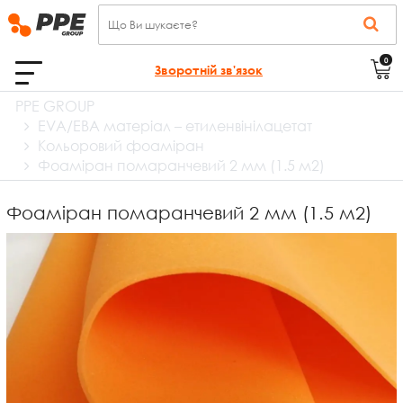
0
Зворотній зв'язок
PPE GROUP
EVA/ЕВА матеріал – етиленвінілацетат
Кольоровий фоаміран
Фоаміран помаранчевий 2 мм (1.5 м2)
Фоаміран помаранчевий 2 мм (1.5 м2)