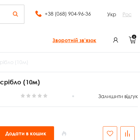
+38 (068) 904-96-36
Укр
Рос
0
Зворотній зв'язок
рібло (10м)
срібло (10м)
Залишити відгук
Додати в кошик