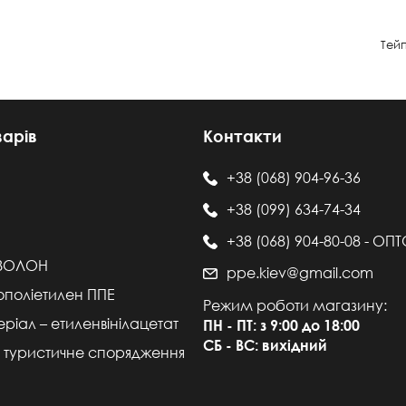
Тейп
варів
Контакти
+38 (068) 904-96-36
+38 (099) 634-74-34
+38 (068) 904-80-08 - ОП
ІЗОЛОН
ppe.kiev@gmail.com
ополіетилен ППЕ
Режим роботи магазину:
ріал – етиленвінілацетат
ПН - ПТ: з 9:00 до 18:00
СБ - ВС: вихідний
 туристичне спорядження