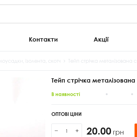
Контакти
Акції
моусадки, ізолента, скотч
Тейп стрічка металізована с
Тейп стрічка металізована 
В наявності
ОПТОВІ ЦІНИ
20.00
−
+
грн