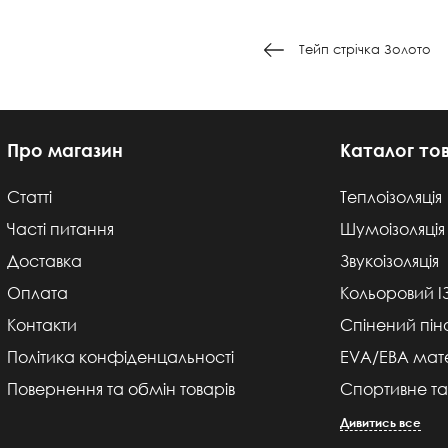
Тейп стрічка Золото
Про магазин
Каталог то
Статті
Теплоізоляція
Часті питання
Шумоізоляція
Доставка
Звукоізоляція
Оплата
Кольоровий 
Контакти
Спінений пін
Політика конфіденцальності
EVA/ЕВА мате
Повернення та обмін товарів
Спортивне та
Дивитись все