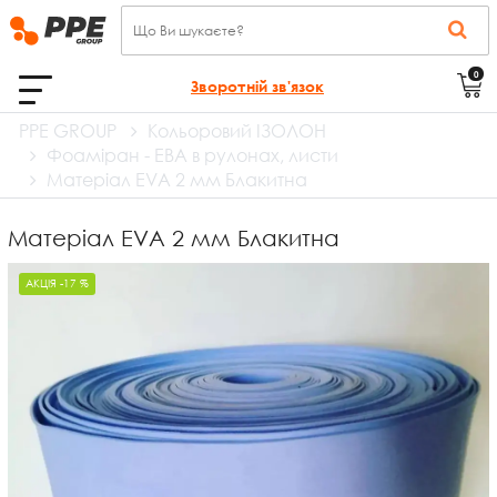
0
Зворотній зв'язок
PPE GROUP
Кольоровий ІЗОЛОН
Фоаміран - ЕВА в рулонах, листи
Матеріал EVA 2 мм Блакитна
Матеріал EVA 2 мм Блакитна
АКЦІЯ -17 %