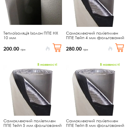
Теплоізоляція Ізолон ППЕ НХ
Самоклеючий поліетилен
10 мм
ППЕ Тейп 4 мм фольгований
200.00
280.00
грн
грн
В наявності
В наявності
Самоклеючий поліетилен
Самоклеючий поліетилен
ППЕ Тейп 5 мм фольгований
ППЕ Тейп 8 мм фольгований