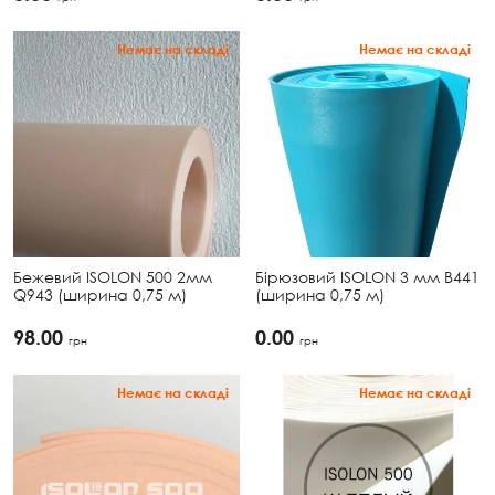
Немає на складі
Немає на складі
Бежевий ISOLON 500 2мм
Бірюзовий ISOLON 3 мм B441
Q943 (ширина 0,75 м)
(ширина 0,75 м)
98.00
0.00
грн
грн
Немає на складі
Немає на складі